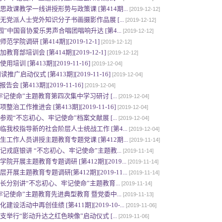
政课教学一线讲授形势与政策课 [第414期...
[2019-12-12]
党派人士党外知识分子书画摄影作品展 [...
[2019-12-12]
园”中国音协爱乐男声合唱团唱响升达 [第4...
[2019-12-12]
院调研 [第414期][2019-12-1]
[2019-12-12]
部培训会 [第414期][2019-12-1]
[2019-12-12]
 [第413期][2019-11-16]
[2019-12-04]
广启动仪式 [第413期][2019-11-16]
[2019-12-04]
 [第413期][2019-11-16]
[2019-12-04]
记使命”主题教育第四次集中学习研讨 [...
[2019-12-04]
工作推进会 [第413期][2019-11-16]
[2019-12-04]
观“不忘初心、牢记使命”档案文献展 [...
[2019-12-04]
我校指导新的社会阶层人士统战工作 [第4...
[2019-12-04]
工作人员讲授主题教育专题党课 [第412期...
[2019-11-14]
戎庭银讲 “不忘初心、牢记使命”主题教...
[2019-11-14]
开展主题教育专题调研 [第412期][2019...
[2019-11-14]
主题教育专题调研[第412期][2019-11...
[2019-11-14]
分别讲“不忘初心、牢记使命”主题教育...
[2019-11-14]
记使命”主题教育先进典型教育 暨党委中...
[2019-11-13]
活动中再创佳绩 [第411期][2019-10-...
[2019-11-06]
举行“影动升达之红色映像”启动仪式 [...
[2019-11-06]