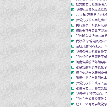
校党委书记张德伟深入思
我校师生参观民主党派无
2019年“高雅艺术进校
郭爱先校长率团赴商丘师范学
执行董事、校长带队参加教育
校图书馆开启数字资源使用培训
我校隆重举行2019年阅读推
我校举行“身边的榜样”报告会
我校开展“不忘初心、牢
我校召开主题教育暨专项整治
我校组织党员领导干部参
河南省委统战部领导莅临
张金安副校长为我校学生
校党委副书记兼纪委书记
张德伟书记带队到艺术学院
郭爱先校长带队深入基层开展
张德伟书记、郭爱先校长
我校举行“不忘初心、牢
我校在全省高校廉政文化建设
建工、体育两学院党总支