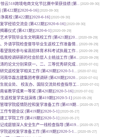
惊云518跨境电商文化节比赛中荣获佳绩 [第...
[2020-09-30]
22期][2020-6-16]
[2020-09-30]
 [第422期][2020-6-16]
[2020-09-30]
验交流会 [第422期][2020-6-16]
[2020-09-30]
式 [第421期][2020-6-1]
[2020-09-29]
学院毕业生文明离校工作 [第421期][20...
[2020-09-29]
、外语学院检查督导毕业生返校工作准备情...
[2020-09-29]
看望我校参与省高招体育术科考试执裁工作...
[2020-09-29]
我校调研新的社会阶层人士统战工作 [第4...
[2020-09-29]
涛的论文分别荣获一、二、三等优秀研究成...
[2020-07-01]
校复学相关工作 [第420期][2020-5-1...
[2020-07-01]
华磊古建集团考察调研 [第420期][2020...
[2020-07-01]
就业处、 校友办、国际交流处检查指导工...
[2020-07-01]
学成果一等奖 [第420期][2020-5-16]
[2020-07-01]
返校复学实战演练 [第419期][2020-5-1]
[2020-05-29]
理学院疫情防控和复学准备工作 [第419期...
[2020-05-27]
题会议 [第419期][2020-5-1]
[2020-05-27]
院工作 [第419期][2020-5-1]
[2020-05-27]
戎庭银深入安全生产一线检查指导 [第419...
[2020-05-27]
校复学准备工作 [第419期][2020-5-1...
[2020-05-27]