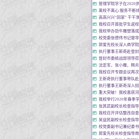
管理学院学子在2020步
离校不离心 服务不断线 [第4
高高兴兴“回家” 干干净净离校
我校召开首批学生返校复学经
我校举办劲牛雕塑落成揭幕仪
校党委张德伟书记督导艺术
郭爱先校长深入商学院
执行董事王新奇赴登封
登封市委统战部领导莅临
沈定军、张小雁、韩炎
我校召开专题会议再次研究返
王新奇执行董事带队赴河南
执行董事王新奇深入招生
重大突破！我校喜获河南省教
我校举行2020年春季学生
张其武副校长检查指导管
我校召开评估整改自查工作专
吴益民副校长检查指导建工学
校党委副书记兼纪委书记
郭爱先校长检查指导商学院返