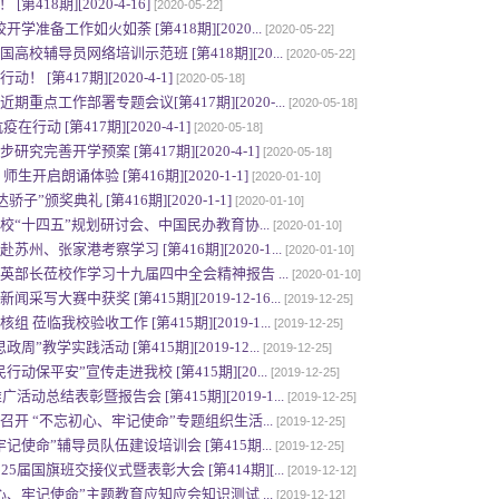
418期][2020-4-16]
[2020-05-22]
学准备工作如火如荼 [第418期][2020...
[2020-05-22]
校辅导员网络培训示范班 [第418期][20...
[2020-05-22]
[第417期][2020-4-1]
[2020-05-18]
重点工作部署专题会议[第417期][2020-...
[2020-05-18]
动 [第417期][2020-4-1]
[2020-05-18]
完善开学预案 [第417期][2020-4-1]
[2020-05-18]
开启朗诵体验 [第416期][2020-1-1]
[2020-01-10]
子”颁奖典礼 [第416期][2020-1-1]
[2020-01-10]
“十四五”规划研讨会、中国民办教育协...
[2020-01-10]
、张家港考察学习 [第416期][2020-1...
[2020-01-10]
部长莅校作学习十九届四中全会精神报告 ...
[2020-01-10]
写大赛中获奖 [第415期][2019-12-16...
[2019-12-25]
莅临我校验收工作 [第415期][2019-1...
[2019-12-25]
”教学实践活动 [第415期][2019-12...
[2019-12-25]
保平安”宣传走进我校 [第415期][20...
[2019-12-25]
活动总结表彰暨报告会 [第415期][2019-1...
[2019-12-25]
开 “不忘初心、牢记使命”专题组织生活...
[2019-12-25]
使命”辅导员队伍建设培训会 [第415期...
[2019-12-25]
5届国旗班交接仪式暨表彰大会 [第414期][...
[2019-12-12]
、牢记使命”主题教育应知应会知识测试 ...
[2019-12-12]