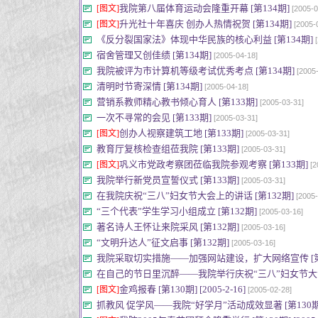
我院第八届体育运动会隆重开幕 [第134期]
[图文]
[2005-0
升光社十年喜庆 创办人热情祝贺 [第134期]
[图文]
[2005-
《反分裂国家法》体现中华民族的核心利益 [第134期]
宿舍管理又创佳绩 [第134期]
[2005-04-18]
我院被评为市计算机等级考试优秀考点 [第134期]
[2005
清明时节寄深情 [第134期]
[2005-04-18]
营销系教师精心教书倾心育人 [第133期]
[2005-03-31]
一次不寻常的会见 [第133期]
[2005-03-31]
创办人视察建筑工地 [第133期]
[图文]
[2005-03-31]
教育厅复核检查组莅我院 [第133期]
[2005-03-31]
巩义市党政考察团莅临我院参观考察 [第133期]
[图文]
[2
我院举行新党员宣誓仪式 [第133期]
[2005-03-31]
在我院庆祝“三八”妇女节大会上的讲话 [第132期]
[2005-
“三个代表”学生学习小组成立 [第132期]
[2005-03-16]
著名诗人王怀让来院采风 [第132期]
[2005-03-16]
“文明升达人”征文启事 [第132期]
[2005-03-16]
我院采取切实措施——加强网站建设，扩大网络宣传 [第1
在自己的节日里沉醉——我院举行庆祝“三八”妇女节大会 [第
金鸡报春 [第130期] [2005-2-16]
[图文]
[2005-02-28]
抓教风 促学风——我院“好学月”活动成效显著 [第130期