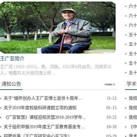
六十
六十
六
五
五十
五十
王广亚简介
五十
王广亚 (1922~2015)，男，汉族，1922年6月出生，河南巩义
五十
人，祖籍巩义大峪沟海上桥...
通知公告
学术
关于“缅怀创办人王广亚博士逝世十周年...
11-12
我
关于2019年度校级科研课题立项的通知
01-15
我
《广亚智慧》课程迎校庆暨2018-2019学年...
10-22
我
关于组织申报2019年度王广亚教育基金专...
10-18
《中
招聘启事（王广亚研究中心实习生）
03-29
学术