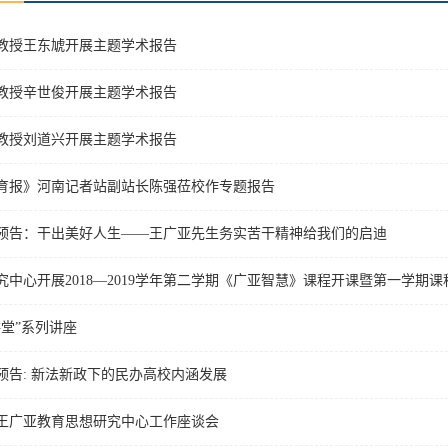
教授王东虓开展主题学术报告
教授辛世俊开展主题学术报告
教授刘道兴开展主题学术报告
育报》河南记者站副站长陈强莅校作专题报告
预告：干出美好人生——王广亚先生务实苦干精神给我们的启迪
中心开展2018—2019学年第二学期《广亚智慧》课程开课暨第一学期课程优
讲堂”系列讲座
预告: 新法新政下的民办高校内涵发展
王广亚教育思想研究中心工作座谈会