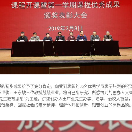
的初步成果给予了充分肯定，向受到表彰的86名优秀学员表示热烈的祝
辛世俊、王东虓三位教授兢兢业业，将自己所研究、所感悟到的创办人大
先生教育思想”为主题，讲述创办人王广亚先生办学、治学、治校大智慧
回馈桑梓、回报社会的崇高精神，理解他开拓创新、艰苦创业的高尚品德