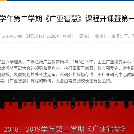
019学年第二学期《广亚智慧》课程开课暨
2019-03-08 浏览次数：
2526
次 作者： 复审： 终审： 来源：王广
办学理念、广泛弘扬广亚教育精神，3月8日下午，由王广亚研究中心举办的
出席颁奖表彰大会的领导和嘉宾有：执行董事王新奇、校长郭爱先、常务
教授。发展规划处处长沈定军、科研处处长杨存博、王广亚研究中心教职员及
二学期《广亚智慧》课程的听讲。大会由常务副校长崔慕岳主持。