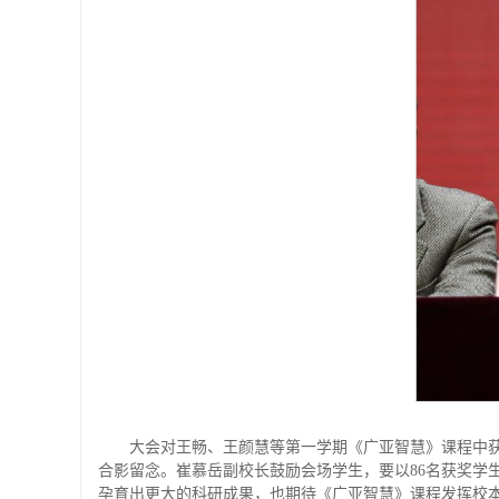
大会对王畅、王颜慧等第一学期《广亚智慧》课程中获
合影留念。崔慕岳副校长鼓励会场学生，要以86名获奖学
孕育出更大的科研成果，也期待《广亚智慧》课程发挥校