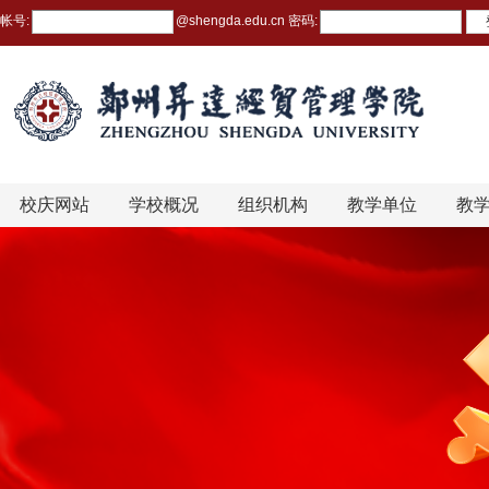
帐号:
@
shengda.edu.cn
密码:
校庆网站
学校概况
组织机构
教学单位
教