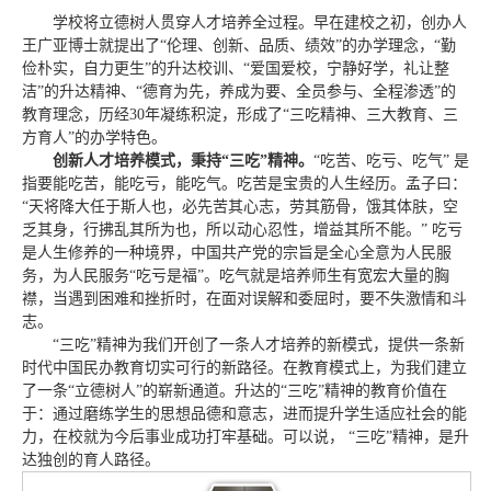
学校将立德树人贯穿人才培养全过程。早在建校之初，创办人
王广亚博士就提出了“伦理、创新、品质、绩效”的办学理念，“勤
俭朴实，自力更生”的升达校训、“爱国爱校，宁静好学，礼让整
洁”的升达精神、“德育为先，养成为要、全员参与、全程渗透”的
教育理念，历经30年凝练积淀，形成了“三吃精神、三大教育、三
方育人”的办学特色。
创新人才培养模式，秉持“三吃”精神。
“吃苦、吃亏、吃气” 是
指要能吃苦，能吃亏，能吃气。吃苦是宝贵的人生经历。孟子曰：
“天将降大任于斯人也，必先苦其心志，劳其筋骨，饿其体肤，空
乏其身，行拂乱其所为也，所以动心忍性，增益其所不能。” 吃亏
是人生修养的一种境界，中国共产党的宗旨是全心全意为人民服
务，为人民服务“吃亏是福”。吃气就是培养师生有宽宏大量的胸
襟，当遇到困难和挫折时，在面对误解和委屈时，要不失激情和斗
志。
“三吃”精神为我们开创了一条人才培养的新模式，提供一条新
时代中国民办教育切实可行的新路径。在教育模式上，为我们建立
了一条“立德树人”的崭新通道。升达的“三吃”精神的教育价值在
于：通过磨练学生的思想品德和意志，进而提升学生适应社会的能
力，在校就为今后事业成功打牢基础。可以说， “三吃”精神，是升
达独创的育人路径。