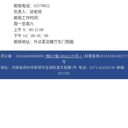
邮局电话：62578822
负责人：邱老师
邮局工作时间：
周一至周六
上午 9：00-12:00
下午 14：00-18：00
邮局地址：升达茗羽餐厅东门侧面
郑公备：41018429000009 |
豫ICP备18042129号-1
| 前置备案20110100100272
号
地址：河南省郑州市新郑市龙湖街道文昌路1号 电话：0371-62436138 邮编：
451191