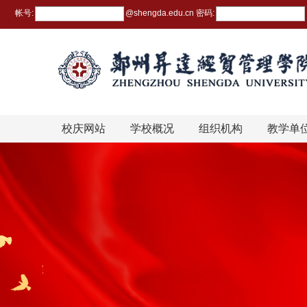
帐号:
@
shengda.edu.cn
密码:
校庆网站
学校概况
组织机构
教学单