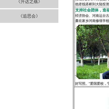
《升达之殇》
他牵线搭桥到大陆投
支持社会团体，造
《追思会》
经济协会、河南运台
囊在家乡河南修缮学
好写照。“爱国爱校，