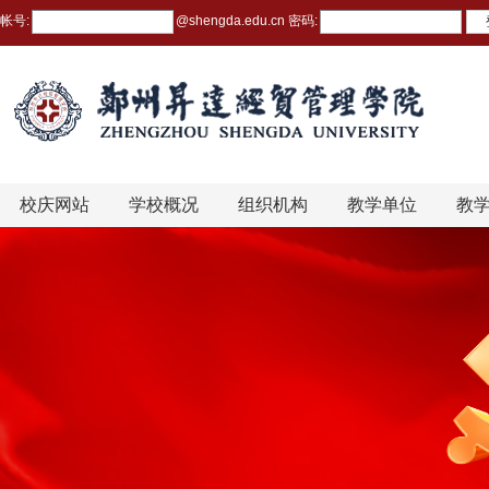
帐号:
@
shengda.edu.cn
密码:
校庆网站
学校概况
组织机构
教学单位
教