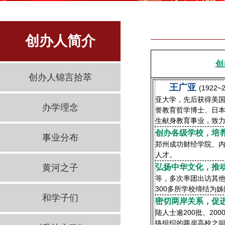
创办人简介
创
创办人锦言拾萃
王广亚
(192
亚大学，先后获得美
办学理念
誉教育哲学博士、日
生献身教育事业，致
创办各级学校，培
事业分布
郑州成功财经学院、内
人才。
黄河之子
弘扬中华文化，推
等，多次率团出访其他
300多所学校缔结为
和学子们
密切两岸关系，促
陆人士逾200批、20
络组织的两岸高校之