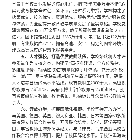
学置于学校事业发展的核心地位，把“教学需要万金不惜”落
实到教育教学全过程、各环节。通过系列举措，学校构建了
决策优先、投入优先、资源优先、服务优先“四优先”服务保
障体系，为全面提升教育教学质量奠定了坚实基础。学校总
建筑面积达85.28万余平方米，教学科研仪器设备总值 2.73
亿元，图书馆馆藏纸质图书335万余册、电子图书近122万余
册、专业数据库27个，拥有高速、安全、稳定的网络环境，
建成高集成度的智慧化服务平台。
五、人才强校，打造优质教师队伍。
学校始终将人才培
养质量作为立校之本，构建了“高标准建设、全方位监控、
多维度评价、持续性改进”质量保障闭环体系，充分发挥校-
院-（教研）室三级联动机制和学生质监联盟的作用，确保
人才培养目标的高水平达成。现有教职工2300余人，高级职
称教师占比近38%，具有硕博士学位教师占比超过89%，拥
有省市级优秀教师、教学名师、师德标兵等荣誉称号教师百
余人。
六、开放办学，扩展国际化视野。
学校坚持开放办学，
与美国、德国、英国、澳大利亚、韩国、日本等国家60多所
高校建立校际合作关系，开展联合培养、访学、研学等项
目，丰富教师生海外访学经历。与菲律宾、马来西亚高校合
作联合培养博士项目，提升学校国际化水平。学校注重海峡