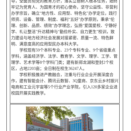
导，全面贯彻党的教育方针，落实立德树人根本任务，始终
牢记为党育人、为国育才的初心使命，坚守公益性、非营利
办学宗旨，确立“地方性、应用型、特色化”办学定位，践行
师资、设备、管理、制度、福利“五好”办学原则，秉承“伦
理、创新、品质、绩效”办学理念，弘扬“爱国爱校、宁静好
学、礼让整洁”升达精神与“勤俭朴实、自力更生”校训，致
力建设与地方经济社会发展对接紧密、质量一流、特色鲜
明、满意度高的应用型民办本科大学。
学校现有59个本科专业、23个专科专业、9个省级重点
学科，涵盖经济学、法学、教育学、文学、理学、工学、管
理学、艺术学等8个学科门类；建有新郑龙湖和登封2个校
区，占地2203亩；全日制在校生36247人。
学校积极推进产教融合，注重与行业企业开展深度合
作，建有智能会计、腾讯云数智、3Q童商、京东云乡村振兴
电商和工业元宇宙等5个行业产业学院，引入120多家企业进
校园开展实践教学。