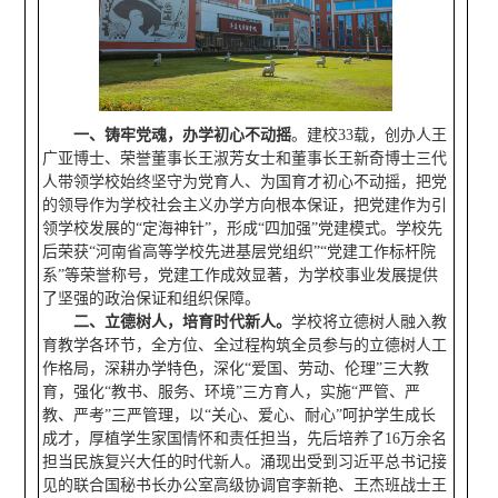
一、铸牢党魂
，办学初心不动摇
。建校33载，创办人王
广亚博士、荣誉董事长王淑芳女士和董事长王新奇博士三代
人带领学校始终坚守为党育人、为国育才初心不动摇，把党
的领导作为学校社会主义办学方向根本保证，把党建作为引
领学校发展的“定海神针”，形成“四加强”党建模式。学校先
后荣获“河南省高等学校先进基层党组织”“党建工作标杆院
系”等荣誉称号，党建工作成效显著，为学校事业发展提供
了坚强的政治保证和组织保障。
二、立德树人，培育时代新人
。
学校将立德树人融入教
育教学各环节，全方位、全过程构筑全员参与的立德树人工
作格局，深耕办学特色，深化“爱国、劳动、伦理”三大教
育，强化“教书、服务、环境”三方育人，实施“严管、严
教、严考”三严管理，以“关心、爱心、耐心”呵护学生成长
成才，厚植学生家国情怀和责任担当，先后培养了16万余名
担当民族复兴大任的时代新人。涌现出受到习近平总书记接
见的联合国秘书长办公室高级协调官李新艳、王杰班战士王