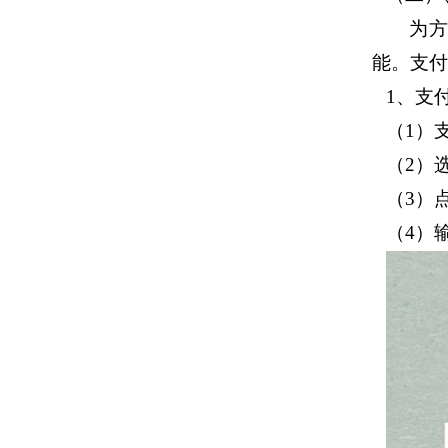
为
能。支付
1、支
（
1）
（
2）
（
3）
（
4）