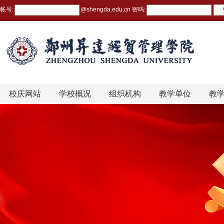
帐号:
@
shengda.edu.cn
密码:
校庆网站
学校概况
组织机构
教学单位
教