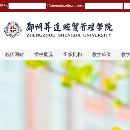
帐号:
@
shengda.edu.cn
密码:
校庆网站
学校概况
组织机构
教学单位
教