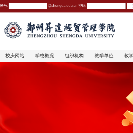
帐号:
@
shengda.edu.cn
密码:
校庆网站
学校概况
组织机构
教学单位
教