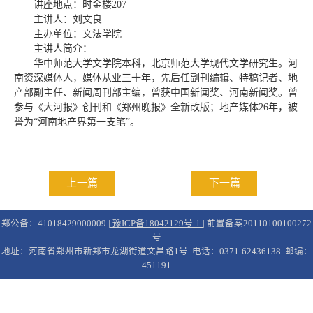
讲座地点：时金楼207
主讲人：刘文良
主办单位：文法学院
主讲人简介：
华中师范大学文学院本科，北京师范大学现代文学研究生。河
南资深媒体人，媒体从业三十年，先后任副刊编辑、特稿记者、地
产部副主任、新闻周刊部主编，曾获中国新闻奖、河南新闻奖。曾
参与《大河报》创刊和《郑州晚报》全新改版；地产媒体26年，被
誉为“河南地产界第一支笔”。
上一篇
下一篇
郑公备：41018429000009 |
豫ICP备18042129号-1
| 前置备案20110100100272
号
地址：河南省郑州市新郑市龙湖街道文昌路1号 电话：0371-62436138 邮编：
451191