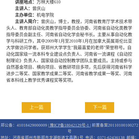
讲座地点：
万林大楼610
主讲人：
曾庆山
主办单位：
机电学院
主讲人简介：
曾庆山，博士，教授，河南省教育厅学术技术带
头人、教育部自动化类教学指导委员会协委、河南省自动化类教学
指导委员会副主任、河南省自动化学会秘书长。主要从事自动化教
学与科研工作，其中2009年1月至2010年1月在加拿大英属哥伦比亚
大学做访问学者。获郑州大学学生“我最喜爱的老师”荣誉称号。自
动化国家级一流本科专业建设点负责人、河南省一流课程《自动控
制理论》负责人、国家级自动控制教学团队主要成员。主持或参与
自然基金项目、横向项目、省教研项目多项，先后获得河南省科学
进步二等奖、国家教学成果二等奖、河南省教学成果一等奖、河南
省本科线上教学优秀课程奖等奖项。
上一篇
下一篇
郑公备：41018429000009 |
豫ICP备18042129号-1
| 前置备案20110100100272
号
地址：河南省郑州市新郑市龙湖街道文昌路1号 电话：0371-62436138 邮编：