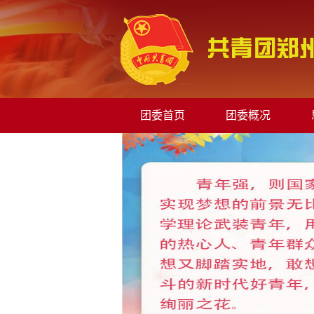
团委首页
团委概况