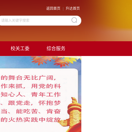
返回首页
|
升达首页
校关工委
综合服务