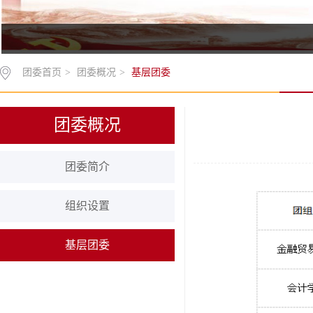
团委首页
>
团委概况
>
基层团委
团委概况
团委简介
组织设置
基层团委