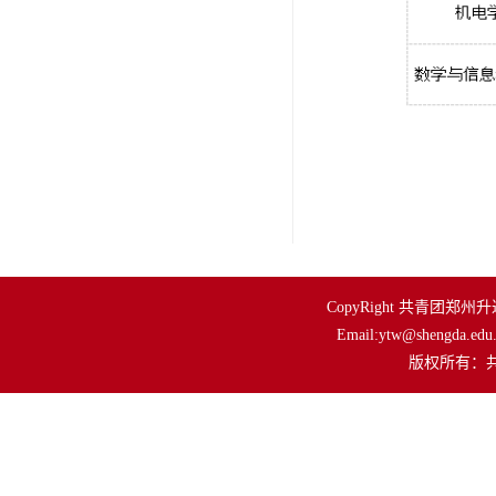
CopyRight 共青团郑州升达
Email:ytw@shengda.edu.
         版