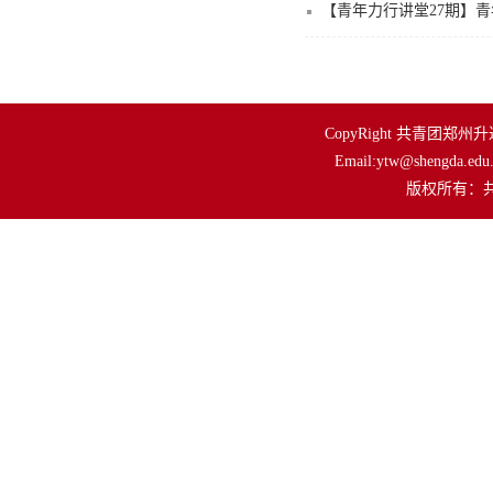
【青年力行讲堂27期】青
CopyRight 共青团郑州升达
Email:ytw@shengda.edu.
         版