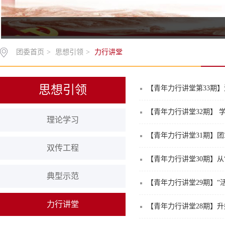
团委首页
>
思想引领
>
力行讲堂
思想引领
【青年力行讲堂第33期】
【青年力行讲堂32期】
理论学习
【青年力行讲堂31期】
双传工程
【青年力行讲堂30期】从
典型示范
【青年力行讲堂29期】
力行讲堂
【青年力行讲堂28期】