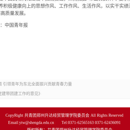
养积极健康向上的思想作风、工作作风、生活作风，以实干实绩深
作高质量发展。
源：中国青年报
调 引领青年为东北全面振兴贡献青春力量
党建带团建工作的意见》
CopyRight 共青团郑州升达经贸管理学院委员会 All Rights Reserved 
Email:ytw@shengda.edu.cn   　Tel:0371-62565163 0371-62436091 
         版权所有：共青团郑州升达经贸管理学院委员会 