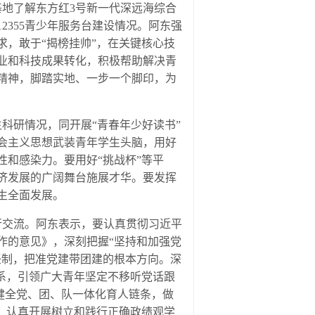
地了解东方红3号新一代深远海综合
355青少年服务台建设情况。阿东强
，敢于“揭榜挂帅”，在关键核心技
业和科技成果转化，积极帮助解决青
精神，脚踏实地、一步一个脚印，为
研情况，同开展“青春年少好读书”
会主义思想武装青年学生头脑，用好
和感染力。要用好“挑战杯”等平
济发展的广阔舞台施展才华。要发挥
生全面发展。
交流。阿东表示，要认真贯彻习近平
作的意见》，深刻把握“坚持和加强党
任制，把准党建带团建的根本方向。深
系，引领广大青年坚定不移听党话跟
，健全党、团、队一体化育人链条，做
，认真开展树立和践行正确政绩观学