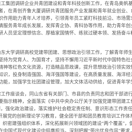
集团调研企业共青团建设和青年科技创新工作，在青岛奥帆基
者，在青创齐鲁大厦调研共青团服务产业发展和青年就业创业、12
织作用助力青年人才培养，引领青年员工紧盯科技前沿、市场需求
情服务青年成长发展，发挥青企协、青科协等作用，助力青年创
研人员坚定理想信念、厚植家国情怀、练就过硬本领、发扬奋斗
大学调研高校党建带团建、思想政治引领工作，了解青年师生科
坚持为党育人、为国育才，坚持不懈用习近平新时代中国特色社
精神等红色文化资源，打造精品思政课，提升思想政治引领实效性
知识，投身制造强国、海洋强国等建设，在高质量发展、海洋经
功能，加强学生社团建设管理，加大文体活动供给，促进青年学
作座谈会，同山东省有关部门、市县的负责同志和团干部进行
要指示精神，全面落实《中共中央办公厅关于加强党建带团建工
则，强化政治建设，落实维护社会稳定责任制、意识形态工作责
化开展党的创新理论学习教育，健全团干部和团员教育培训工作体
求，织密建强组织体系，深化拓展新兴领域团的建设“两个覆盖”
在中国式现代化建设中挺膺担当。深刻把握“带出优良作风”要求