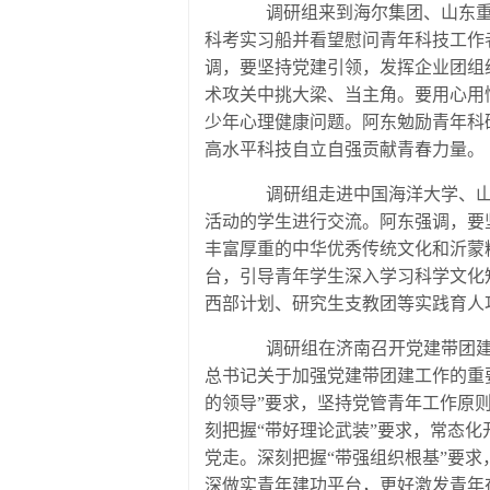
调研组来到海尔集团、山东重工
科考实习船并看望慰问青年科技工作
调，要坚持党建引领，发挥企业团组
术攻关中挑大梁、当主角。要用心用
少年心理健康问题。阿东勉励青年科
高水平科技自立自强贡献青春力量。
调研组走进中国海洋大学、山东
活动的学生进行交流。阿东强调，要
丰富厚重的中华优秀传统文化和沂蒙
台，引导青年学生深入学习科学文化
西部计划、研究生支教团等实践育人
调研组在济南召开党建带团建工
总书记关于加强党建带团建工作的重
的领导”要求，坚持党管青年工作原
刻把握“带好理论武装”要求，常态
党走。深刻把握“带强组织根基”要
深做实青年建功平台，更好激发青年