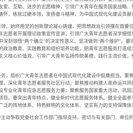
友爱、互助、进步的志愿精神，引领广大青年在服务国家战略、
情怀，练就过硬本领，发扬奋斗精神，为中国式现代化建设贡献
，始终用党的创新理论凝心铸魂，把思想政治引领摆在首要位
年志愿者开展理论政策宣传宣讲，引领广大青年志愿者深学细悟
中深刻领悟“两个确立”的决定性意义，坚决做到“两个维护”。
的政治教育、实践教育和组织培养功能，把青年志愿服务打造成为
主义核心价值观，引导广大青年弘扬传统美德，践行主流价值，
，组织广大青年志愿者在中国式现代化建设中挺膺担当。聚焦
理，深化青年志愿者服务社区行动；聚焦推动构建人类命运共同
设专业化青年应急志愿服务力量；聚焦服务国家重大活动，巩固
项目。要突出青年特点，健全新时代志愿服务体系。健全全面参
广泛的阵地体系、特色鲜明的文化体系、坚实有力的支持保障体
动争取党委社会工作部门指导支持，密切与有关部门、单位的