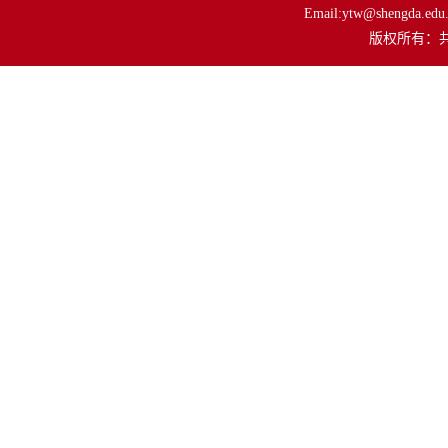
Email:ytw@shengda.edu.
         版