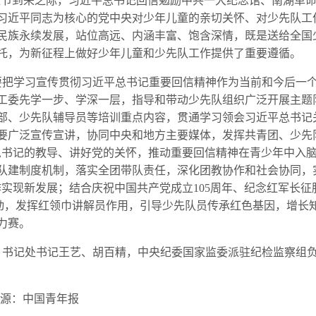
节到来之际，习近平总书记回信勉励中共一大纪念馆、南湖革命
习近平同志为核心的党中央对少年儿童的亲切关怀、对少先队工
民族永续发展，站位高远、内涵丰富、饱含深情，既是送给全国
托，为新征程上做好少年儿童和少先队工作提供了重要遵循。
学习宣传贯彻习近平总书记重要回信精神作为当前和今后一个
工委先学一步、学深一层，指导和带动少先队组织广泛开展主题
部、少先队辅导员等培训重点内容，贯通学习领会习近平总书记
要广泛宣传宣讲，协同中央和地方主要媒体，发挥共青团、少先
总书记的教导、讲好党的关怀，推动重要回信精神在青少年中入
队建制度机制，落实全团带队责任，深化团教协作和社会协同，
实现新发展；结合庆祝中国共产党成立105周年、纪念红军长征
活动，发挥红领巾讲解员作用，引导少先队员传承红色基因，增长
力赛。
记处书记王艺、胡百精，中央纪委国家监委派驻纪检监察组负
来源：中国青年报