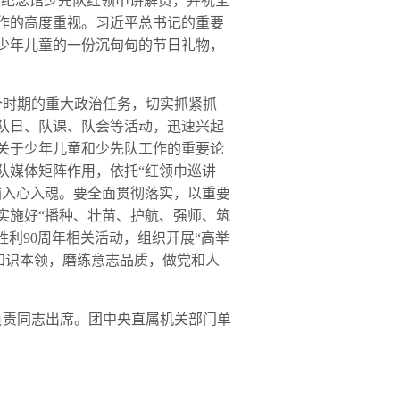
纪念馆少先队红领巾讲解员，并祝全
作的高度重视。习近平总书记的重要
少年儿童的一份沉甸甸的节日礼物，
时期的重大政治任务，切实抓紧抓
队日、队课、队会等活动，迅速兴起
关于少年儿童和少先队工作的重要论
队媒体矩阵作用，依托“红领巾巡讲
脑入心入魂。要全面贯彻落实，以重要
实施好“播种、壮苗、护航、强师、筑
胜利90周年相关活动，组织开展“高举
知识本领，磨练意志品质，做党和人
责同志出席。团中央直属机关部门单