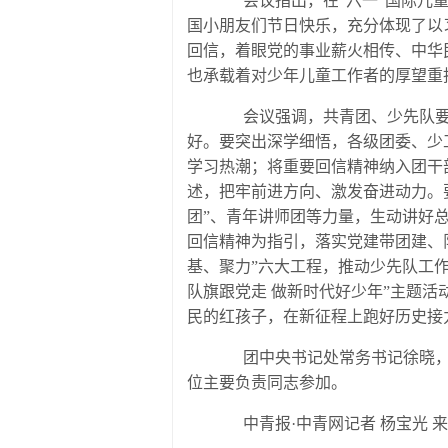
会议指出，在“六一”国际儿童
国小朋友们节日快乐，充分体现了以
回信，着眼党的事业薪火相传、中华
也承载着对少年儿童工作者的厚望重
会议强调，共青团、少先队要把
好。要突出深学细悟，各级团委、少
学习热潮；将重要回信精神纳入团干
述，把牢前进方向、激发奋进动力。
团”、青年讲师团等力量，生动讲好
回信精神为指引，落实党建带团建、
基、聚力”六大工程，推动少先队工作
队旗跟党走 做新时代好少年”主题
民的红孩子，在新征程上跑好历史接
团中央书记处常务书记徐晓，书
位主要负责同志参加。
中青报·中青网记者 杨宝光 