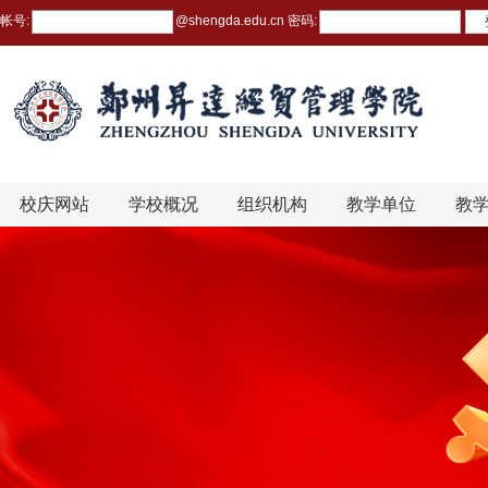
帐号:
@
shengda.edu.cn
密码:
校庆网站
学校概况
组织机构
教学单位
教