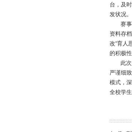
台，及
发状况。
赛事
资料存档
改”育人
的积极性
此次
严谨细
模式，
全校学生