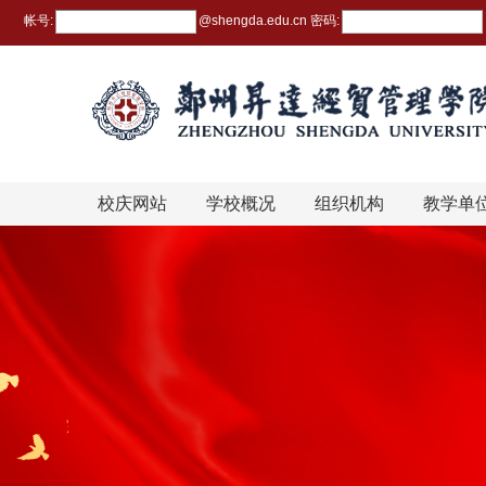
帐号:
@
shengda.edu.cn
密码:
校庆网站
学校概况
组织机构
教学单