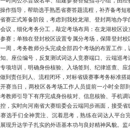
第一时间公示晋级名单、组建参赛答疑指导小组，由经
操作指导，帮助选手熟悉省赛答题流程，补齐备考短
省赛正式筹备阶段，考虑到我校龙湖、登封两地办学
调会议，细化考务分工，敲定考场布局：在龙湖校区设
一参赛；单独在登封校区设置专属分考场，保障登封校
前一周，考务教师分头完成全部四个考场的布置工作，
须知、座位编号，反复测试词达人竞赛端口、云端巡考
务专项培训，明确身份核验、入场签到、纪律巡查、应
做到责任到人、流程闭环，对标省级赛事考务标准搭
赛开赛当日，两校区各考场工作人员提前一小时全部
监考教师引导下有序完成身份核对、信息核验、手机调
监控，实时向河南省大赛组委会云端同步画面，接受省
参赛选手们全神贯注、沉着思考，熟练在词达人平台
分展现升达学子扎实的外语基本功与良好精神风貌。监