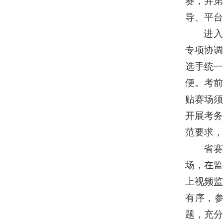
赛，并
导、平台
进入
专项协
选手统
便。考
贴赛场
开展考
范要求，
省
场，在
上视频
有序，
题，充