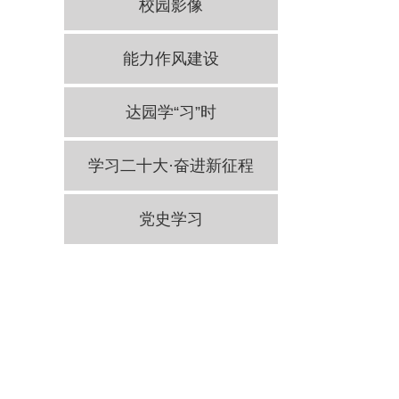
校园影像
能力作风建设
达园学“习”时
学习二十大·奋进新征程
党史学习