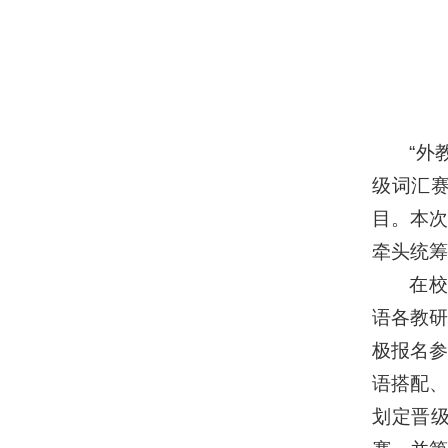
“外
级词汇
目。本次
牵头统筹
在校
语各教
极报名
语搭配
划定晋