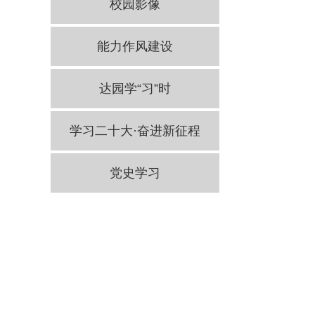
校园影像
能力作风建设
达园学“习”时
学习二十大·奋进新征程
党史学习