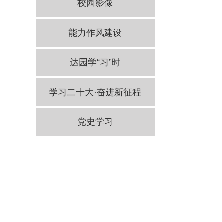
校园影像
能力作风建设
达园学“习”时
学习二十大·奋进新征程
党史学习