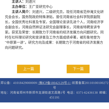
主讲人：
刘道兴
主办单位：
王广亚研究中心
主讲人简介：
刘道兴，二级研究员，现任河南省范仲淹文化研
究会会长，国务院政府特殊津贴，曾任河南省社会科学院原副院
长，全国优秀社科普及专家，全国理论宣讲先进个人，河南经济学
会副会长，河南自然辨证法研究会副理事长，河南省特聘宣讲专
家。获奖及荣誉：长期致力于河南省的经济发展方向问题研究，同
时在社科理论研究和宣讲普及工作方面成绩卓著，被形象地誉为
“中原第一讲”。研究方向及成果：长期致力于河南省的经济发展方
向问题研究。
上一篇
下一篇
郑公备：41018429000009 |
豫ICP备18042129号-1
| 前置备案20110100100272
号
地址：河南省郑州市新郑市龙湖街道文昌路1号 电话：0371-62436138 邮编：
451191