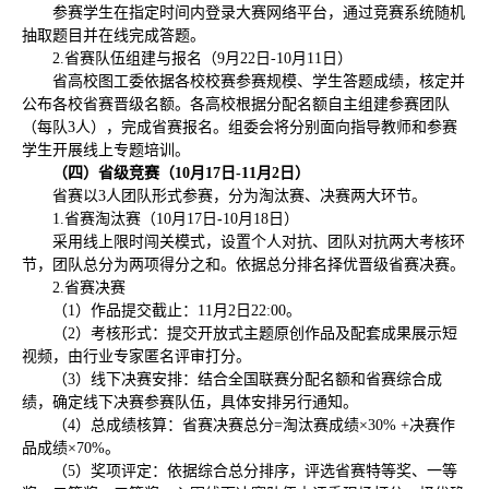
参赛学生在指定时间内登录大赛网络平台，通过竞赛系统随机
抽取题目并在线完成答题。
2.省赛队伍组建与报名（9月22日-10月11日）
省高校图工委依据各校校赛参赛规模、学生答题成绩，核定并
公布各校省赛晋级名额。各高校根据分配名额自主组建参赛团队
（每队3人），完成省赛报名。组委会将分别面向指导教师和参赛
学生开展线上专题培训。
（四）省级竞赛（10月17日-11月2日）
省赛以3人团队形式参赛，分为淘汰赛、决赛两大环节。
1.省赛淘汰赛（10月17日
-
10月18日）
采用线上限时闯关模式，设置个人对抗、团队对抗两大考核环
节，团队总分为两项得分之和。依据总分排名择优晋级省赛决赛。
2.省赛决赛
（1）作品提交截止：11月2日22:00。
（2）考核形式：提交开放式主题原创作品及配套成果展示短
视频，由行业专家匿名评审打分。
（3）线下决赛安排：结合全国联赛分配名额和省赛综合成
绩，确定线下决赛参赛队伍，具体安排另行通知。
（4）总成绩核算：省赛决赛总分=淘汰赛成绩×30% +决赛作
品成绩×70%。
（5）奖项评定：依据综合总分排序，评选省赛特等奖、一等