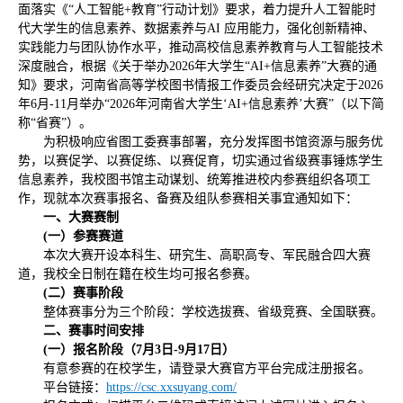
面落实《“人工智能+教育”行动计划》要求，着力提升人工智能时
代大学生的信息素养、数据素养与AI 应用能力，强化创新精神、
实践能力与团队协作水平，推动高校信息素养教育与人工智能技术
深度融合，根据《关于举办2026年大学生“AI+信息素养”大赛的通
知》要求，河南省高等学校图书情报工作委员会经研究决定于2026
年6月-11月举办“2026年河南省大学生‘AI+信息素养’大赛”（以下简
称“省赛”）。
为积极响应省图工委赛事部署，充分发挥图书馆资源与服务优
势，以赛促学、以赛促练、以赛促育，切实通过省级赛事锤炼学生
信息素养，我校图书馆主动谋划、统筹推进校内参赛组织各项工
作，现就本次赛事报名、备赛及组队参赛相关事宜通知如下：
一、大赛赛制
(一）参赛赛道
本次大赛开设本科生、研究生、高职高专、军民融合四大赛
道，我校全日制在籍在校生均可报名参赛。
(
二）赛事阶段
整体赛事分为三个阶段：学校选拔赛、省级竞赛、全国联赛。
二、赛事时间安排
(一）报名阶段（7月3日
-
9月17日）
有意参赛的在校学生，请登录大赛官方平台完成注册报名。
平台链接：
https://csc.xxsuyang.com/