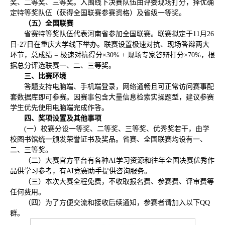
奖、二等奖、三等奖。入围线下决赛队伍由评委现场打分，择优确
定特等奖队伍（获得全国联赛参赛资格）及省级一等奖。
（五）全国联赛
省赛特等奖队伍代表河南省参加全国联赛。联赛拟定于11月26
日-27日在重庆大学线下举办。联赛设置极速对抗、现场答辩两大
环节，总成绩 = 极速对抗得分×30% + 现场专家答辩打分×70%，根
据总分评选联赛一、二、三等奖。
三、比赛环境
答题支持电脑端、手机端登录，网络通畅且可正常访问赛事配
套数据库即可参赛。因赛事包含大量信息检索实操题型，建议参赛
学生优先使用电脑端完成作答。
四、奖项设置及其他事项
(一）校赛分设一等奖、二等奖、三等奖、优秀奖若干，由学
校图书馆统一颁发荣誉证书及奖品。省赛、全国联赛均设有一、
二、三等奖。
（二）大赛官方平台有各种AI学习资源和往年全国决赛优秀作
品供学习参考，有AI竞赛助手提供咨询服务。
（三）本次大赛全程免费，不收取报名费、参赛费、评审费等
任何费用。
（四）为了方便交流和接收后续通知，参赛者请加入以下QQ
群。