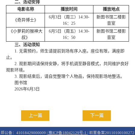
二、活动安排
电影名称
播放时间
播放地点
6月3日（周三）14:30-
新图书馆二楼影
《奇异博士》
16：25
音室
《小萝莉的猴神大
6月5日（周五）14:30-
新图书馆二楼影
叔》
16：50
音室
三、活动须知
1. 无需预约，师生请提前到场有序入座。座位有限，满座即
止。
2. 观影期间请保持安静，将手机调至静音模式，共同维护良好
观影环境。
3. 观影结束后，请自觉整理个人物品，保持观影场地整洁。
图书馆
2026年6月3日
上一篇
下一篇
郑公备：41018429000009 |
豫ICP备18042129号-1
| 前置备案20110100100272