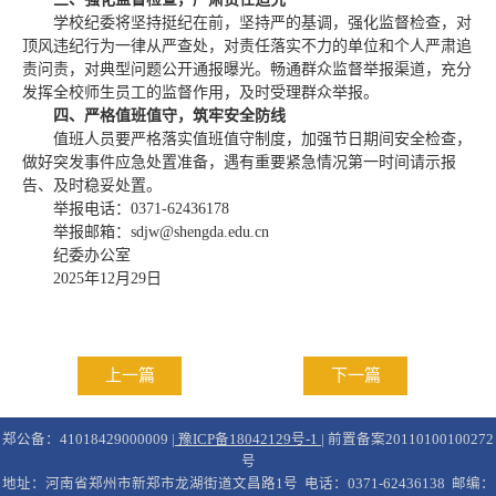
学校纪委将坚持挺纪在前，坚持严的基调，强化监督检查，对
顶风违纪行为一律从严查处，对责任落实不力的单位和个人严肃追
责问责，对典型问题公开通报曝光。畅通群众监督举报渠道，充分
发挥全校师生员工的监督作用，及时受理群众举报。
四、严格值班值守，筑牢安全防线
值班人员要严格落实值班值守制度，加强节日期间安全检查，
做好突发事件应急处置准备，遇有重要紧急情况第一时间请示报
告、及时稳妥处置。
举报电话：0371-62436178
举报邮箱：sdjw@shengda.edu.cn
纪委办公室
2025年12月29日
上一篇
下一篇
郑公备：41018429000009 |
豫ICP备18042129号-1
| 前置备案20110100100272
号
地址：河南省郑州市新郑市龙湖街道文昌路1号 电话：0371-62436138 邮编：