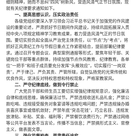
细则精神，驰而不息纠“四风”树新风，营造风清气正节日氛围，现
就有关纪律要求通知如下。
一、提高思想认识，压实政治责任
各级党组织要深入学习领会习近平总书记关于加强党的作风建
设的重要论述，严肃抓好节日期间作风建设，持续巩固拓展深入贯
彻中央八项规定精神学习教育成果，着力营造风清气正的节日氛
围。要切实担负起全面从严治党主体责任，以“节点”为“考点”，将
抓好正风肃纪工作与节假日重点工作紧密结合，提前部署纪律要
求。通过召开专题会议、典型案例通报等形式，聚焦年轻干部、关
键岗位干部等重点群体，持续加强节点作风教育、纪律教育。各单
位“一把手”和班子成员要充分发挥“头雁效应”，切实履行“一岗双
责”，严于律己、严负其责、严管所辖，自觉弘扬党的光荣传统和
优良作风，坚决反对特权思想和特权现象，严格家教家风。
二、严守纪律底线，做到令行禁止
广大党员干部和师生员工要切实增强纪律规矩意识，强化廉洁
自律和底线思维，确保廉洁过节。严禁违规收送礼品礼金；严禁公
款吃喝、违规接受服务对象宴请等违规吃喝问题；严禁违规操办婚
丧喜庆事宜或借机敛财；严禁年底“突击花钱”，巧立名目、违规发
放津贴、补贴、奖金、福利等；严禁餐饮浪费行为；严禁通过网络
等公共平台发表不当言论，传播不当信息；严禁搞形式主义、官僚
主义，做表面文章。
三、强化监督检查，严肃责任追究