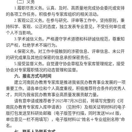
（二）义务
1.履职尽责义务。认真、及时、高质量地完成协会委托或安排
的各项工作任务，积极参与专家库组织的相关活动。
2.客观公正义务。在参与研究、评审等工作中，坚持原则，秉
持科学、客观、公正的态度，独立发表专业意见，不受任何单位或
个人不当影响。
3.学术诚信义务。严格遵守学术道德和科研诚信规范，尊重知
识产权，杜绝学术不端行为。
4.保密义务。对工作中接触到的涉密信息、评审信息、未公开
的研究成果及其他应保密的信息承担保密责任。
5.接受监督义务。自觉遵守协会章程及专家库管理规定，接受
协会对专家履职情况的动态管理和监督。
六、报名方式与时间
建立河南民办教育专家库是推进我省民办教育事业发展的一项
重要工作。请各单位和个人高度重视，积极推荐符合条件的优秀人
才，共同为我省民办教育事业高质量发展贡献力量。
请有意申请或推荐者于2025年7月26日前，将填写完整的《河
南民办教育专家库入库申请表》（见附件）及相关证明材料的电子
版打包发送至科研处邮箱（电子版签字扫描，同时发送Word 版，
单位意见一栏不用填写），电子版材料以“姓名＋专业组别名称”命
名。
七、联系人及联系方式