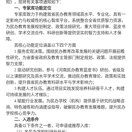
知》，现将有关事项通知如下：
一、专家库功能定位
专家库致力于构建我省民办教育领域高水平、专业化、具有一
定影响力与权威性的核心智库平台，系统整合全省优质智力资源，
为民办教育发展规划制定、政策法规研究、重大项目评审、蓝皮书
研创、学术交流合作、科研创新等提供坚实的智力支持和人才保
障。
其核心功能定位涵盖以下四个方面
1.服务宏观决策。围绕民办教育改革发展的关键问题开展前瞻
性研究，为省委省政府及教育主管部门制定规划、政策、法规提供
智力支撑；
2.驱动研究创新。参与《河南民办教育蓝皮书》研创、省级及
以上课题研究及高水平学术交流，推动民办教育理论、政策和实践
创新，提升我省民办教育科研水平与学术影响力；
3.构建人才队伍。通过项目实践发现培养科研骨干人才，构建
可持续发展的人才梯队；
4.赋能行业发展。为民办学校（机构）提供基于研究的战略咨
询、特色凝练和内涵建设指导，破解民办教育发展难题，提升民办
学校核心竞争力。
二、入选条件
具备以下条件之一者，可申请或推荐入库：
（1）各民办学校科研处处长；