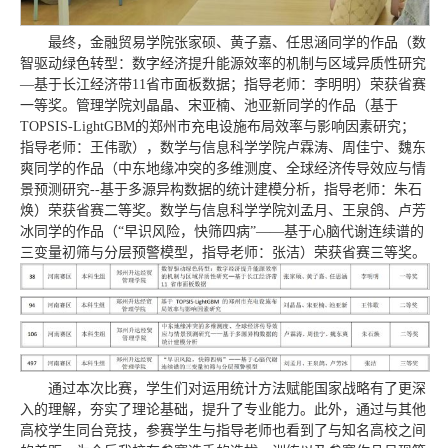
最终，金融贸易学院张家硕、黄子嘉、任思涵同学的作品（数
智驱动绿色转型：数字经济提升能源效率的机制与区域异质性研究
—基于长江经济带11省市面板数据；指导老师：李明明）荣获省赛
一等奖。管理学院刘晶晶、宋亚楠、池亚新同学的作品（基于
TOPSIS-LightGBM的郑州市充电设施布局效率与影响因素研究；
指导老师：王伟歌），数学与信息科学学院卢霖涛、周佳宁、魏东
爽同学的作品（中东地缘冲突的多维测度、全球经济传导效应与情
景预测研究--基于多源异构数据的统计建模分析，指导老师：朱石
焕）荣获省赛二等奖。数学与信息科学学院刘孟月、王泉鸽、卢芳
冰同学的作品（“早识风险，快筛四病”——基于心脑代谢连续谱的
三变量初筛与分层预警模型，指导老师：张洁）荣获省赛三等奖。
通过本次比赛，学生们对运用统计方法赋能国家战略有了更深
入的理解，夯实了理论基础，提升了专业能力。此外，通过与其他
高校学生同台竞技，参赛学生与指导老师也看到了与知名高校之间