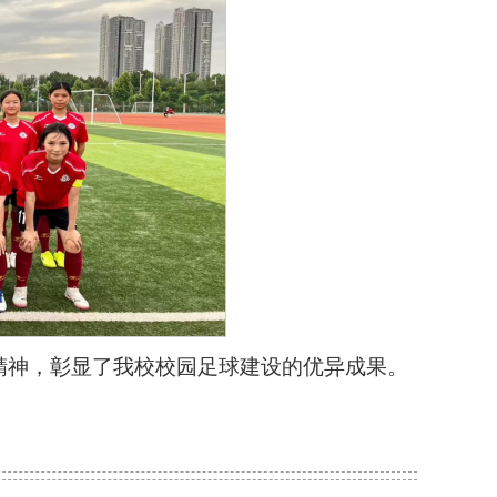
精神，彰显了我校校园足球建设的优异成果。