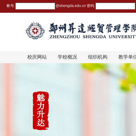
帐号:
@
shengda.edu.cn
密码:
校庆网站
学校概况
组织机构
教学单