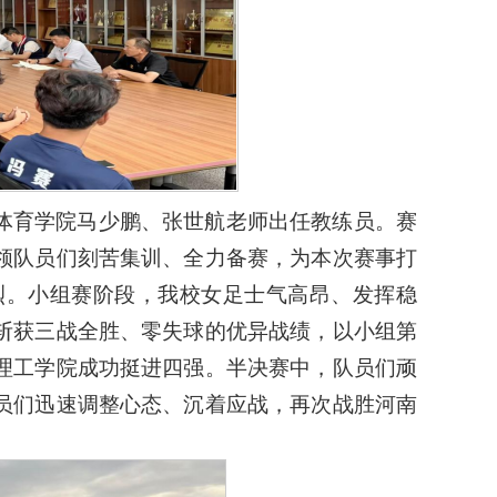
体育学院马少鹏、张世航老师出任教练员。赛
领队员们刻苦集训、全力备赛，为本次赛事打
烈。小组赛阶段，我校女足士气高昂、发挥稳
斩获三战全胜、零失球的优异战绩，以小组第
理工学院成功挺进四强。半决赛中，队员们顽
员们迅速调整心态、沉着应战，再次战胜河南