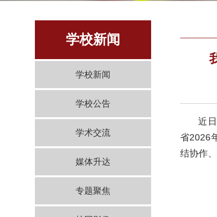
学校新闻
学校新闻
学校公告
近日
学术交流
省202
结协作、
媒体升达
专题聚焦