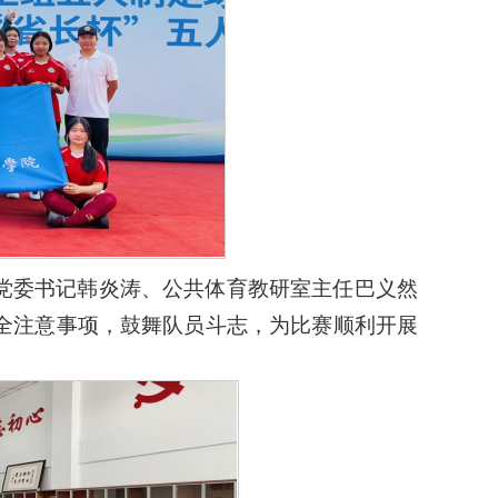
党委书记韩炎涛、公共体育教研室主任巴义然
全注意事项，鼓舞队员斗志，为比赛顺利开展