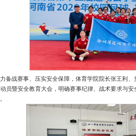
力备战赛事、压实安全保障，体育学院院长张王利、
前动员暨安全教育大会，明确赛事纪律、战术要求与安
。