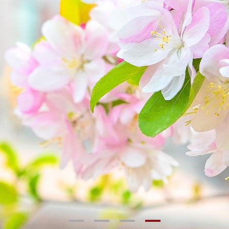
1
2
3
4