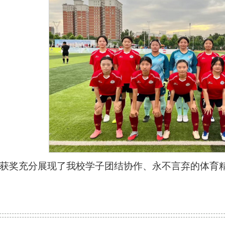
获奖充分展现了我校学子团结协作、永不言弃的体育