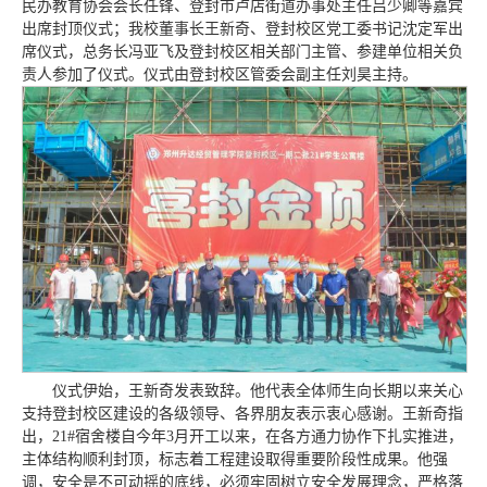
民办教育协会会长任锋、登封市卢店街道办事处主任吕少卿等嘉宾
出席封顶仪式；我校董事长王新奇、登封校区党工委书记沈定军出
席仪式，总务长冯亚飞及登封校区相关部门主管、参建单位相关负
责人参加了仪式。仪式由登封校区管委会副主任刘昊主持。
仪式伊始，王新奇发表致辞。他代表全体师生向长期以来关心
支持登封校区建设的各级领导、各界朋友表示衷心感谢。王新奇指
出，21#宿舍楼自今年3月开工以来，在各方通力协作下扎实推进，
主体结构顺利封顶，标志着工程建设取得重要阶段性成果。他强
调，安全是不可动摇的底线，必须牢固树立安全发展理念，严格落