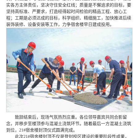
实各方主体责任，坚决守住安全红线；质量是不懈追求的目标，要
坚持高标准、严要求，打造经得起时间检验的精品工程、放心工
程；工期是必须达成的目标，科学组织、精细施工，加快推进后续
装饰装修、设备安装等工作，力争宿舍楼早日建成投用。
致辞结束后，现场气氛热烈庄重。各位领导嘉宾共同合影留
念，并移步至楼顶参与混凝土浇筑环节。随着最后一方混凝土浇筑
到位，21#宿舍楼封顶仪式圆满完成。
此次21#宿舍楼封顶不仅是登封校区建设的重要阶段性成果，