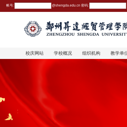
帐号:
@
shengda.edu.cn
密码:
校庆网站
学校概况
组织机构
教学单