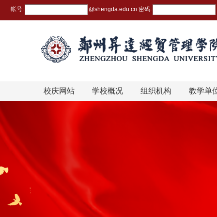
帐号:
@
shengda.edu.cn
密码:
校庆网站
学校概况
组织机构
教学单