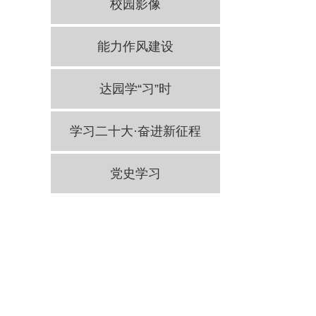
校园影像
能力作风建设
达园学“习”时
学习二十大·奋进新征程
党史学习