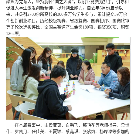
聚焦为党育人，坚持胸怀“国之大者”，以创业竞赛为抓手，引导和
促进大学生激发创新精神、提升创业能力。自去年6月份启动以
来，共吸引2700余所高校的300多万名学生参与，累计提交39万余
个创新创业项目。历经校级初赛、省级复赛、国赛初评、国赛终审
等多轮次选拔评比，全国主赛道产生金奖180项、银奖356项、铜奖
1262项。
在本届赛事中，由侯亚茹、白鹏飞、郗艳花等老师指导，梁世
伟、罗凯月、任佳美、王夏颖、蔡鑫琪、张紫焓、杨璨璨等参加的