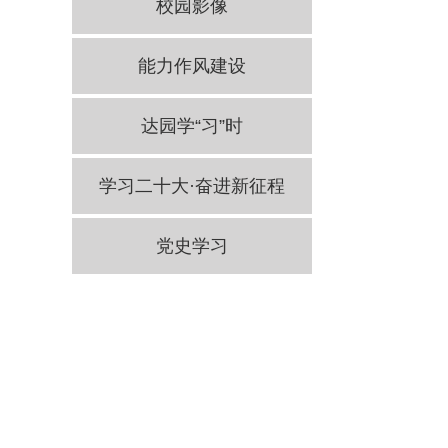
校园影像
能力作风建设
达园学“习”时
学习二十大·奋进新征程
党史学习