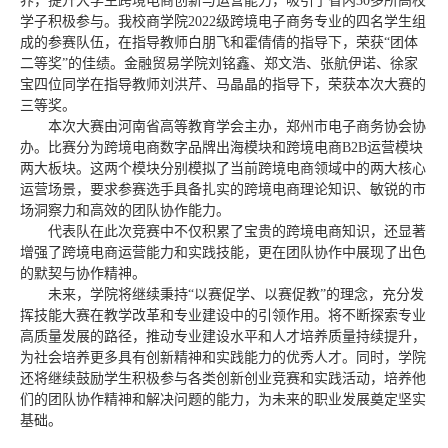
养，提升大学生跨境电商创新与运营能力，吸引了省内30多所高校
学子积极参与。我校商学院2022级跨境电子商务专业的四名学生组
成的参赛队伍，在指导教师白朋飞和霍倩倩的指导下，荣获“团体
二等奖”的佳绩。金融贸易学院刘铭鑫、郑文浩、张航伊诺、徐家
宝四位同学在指导教师刘洪芹、马晶晶的指导下，荣获本次大赛的
三等奖。
本次大赛由河南省高等教育学会主办，郑州市电子商务协会协
办。比赛分为跨境电商数字品牌出海模块和跨境电商B2B运营模块
两大板块。这两个模块分别模拟了当前跨境电商领域中的两大核心
运营场景，要求参赛选手具备扎实的跨境电商理论知识、敏锐的市
场洞察力和高效的团队协作能力。
代表队在此次竞赛中不仅积累了宝贵的跨境电商知识，还显著
增强了跨境电商运营能力和实践技能，更在团队协作中展现了出色
的默契与协作精神。
未来，学院将继续秉持“以赛促学、以赛促教”的理念，充分发
挥技能大赛在教学改革和专业建设中的引领作用。将不断探索专业
高质量发展的路径，推动专业建设水平和人才培养质量持续提升，
为社会培养更多具有创新精神和实践能力的优秀人才。同时，学院
还将继续鼓励学生积极参与各类创新创业竞赛和实践活动，培养他
们的团队协作精神和解决问题的能力，为未来的职业发展奠定坚实
基础。