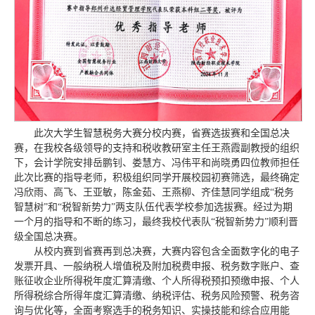
此次大学生智慧税务大赛分校内赛，省赛选拔赛和全国总决
赛，在我校各级领导的支持和税收教研室主任王燕霞副教授的组织
下，会计学院安排岳鹏钊、娄慧方、冯伟平和尚晓勇四位教师担任
此次比赛的指导老师，积极组织同学开展校园初赛筛选，最终确定
冯欣雨、高飞、王亚敏，陈金茹、王燕柳、齐佳慧同学组成“税务
智慧树”和“税智新势力”两支队伍代表学校参加选拔赛。经过为期
一个月的指导和不断的练习，最终我校代表队“税智新势力”顺利晋
级全国总决赛。
从校内赛到省赛再到总决赛，大赛内容包含全面数字化的电子
发票开具、一般纳税人增值税及附加税费申报、税务数字账户、查
账征收企业所得税年度汇算清缴、个人所得税预扣预缴申报、个人
所得税综合所得年度汇算清缴、纳税评估、税务风险预警、税务咨
询与优化等，全面考察选手的税务知识、实操技能和综合应用能