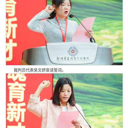
裁判员代表吴文妍宣读誓词。