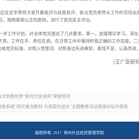
书记沈定军带领大家开展批评与自我批评，各位党员老师从工作的实际出
后，按照客观公正的原则，进行了党员民主评议。
一步工作计划，对全体党员提出了几点要求。第一，加强理论学习。深化
尽责。工作在手、责任在肩。在日常工作中秉持积极正确的工作态度。二
合格党员标准、对照入党誓词、对照身边先进典型，查找不足，认真改进
（王广亚研究
文明委优秀“新时代宣讲师”荣誉称号
育系统“把灾难当教材 与祖国共成长”主题教育活动高端论坛作报告
版权所有 2017 郑州升达经贸管理学院