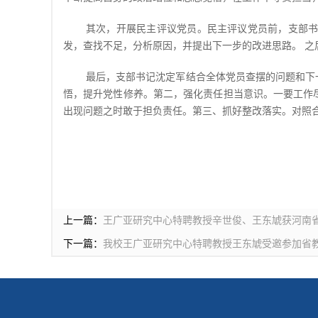
其次，开展民主评议党员。民主评议党员前，支部
发，查找不足，分析原因，并提出下一步的改进思路。
之
最后，支部书记沈定军结合全体党员查摆的问题和下
悟，提升党性修养。第二，强化责任担当意识。一要工作
出现问题之时敢于担负责任。第三、抓好整改落实。对照
上一篇：
王广亚研究中心特聘教授辛世俊、王东虓获河南省
下一篇：
我校王广亚研究中心特聘教授王东虓受邀参加省教