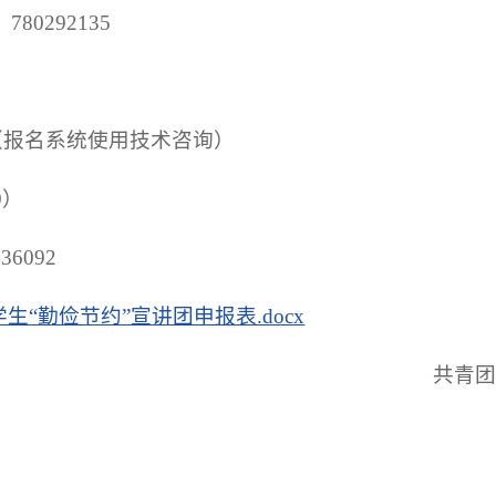
0292135
230（报名系统使用技术咨询）
0）
6092
生“勤俭节约”宣讲团申报表.docx
共青团