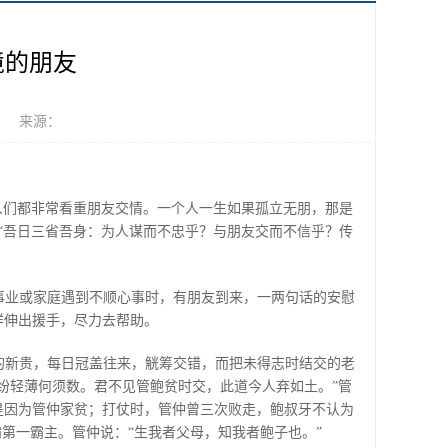
境的朋友
： 来源：
人们都非常看重朋友交情。一个人一生如果孤立无朋，那是
：“吾日三省吾身：为人谋而不忠乎？与朋友交而不信乎？传
事业或家庭遇到不顺心事时，有朋友到来，一两句话的安慰
样伸出援手，尽力去帮助。
的新贵，每日冠盖往来，觥筹交错，而把未得志时结交的老
纷轻薄何须数。君不见管鲍贫时交，此道今人弃如土。”管
是因为管仲家贫；打仗时，管仲曾三次败走，鲍叔牙不认为
第一霸主。管仲说：“生我者父母，知我者鲍子也。”