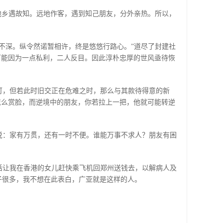
他乡遇故知。远地作客，遇到知己朋友，分外亲热。所以，
不深。纵令然诺暂相许，终是悠悠行路心。”道尽了封建社
可能因为一点私利，二人反目。因此淳朴忠厚的世风亟待恢
可，但若此时旧交正在危难之时，那么与其款待得意的新
怎么赏脸，而逆境中的朋友，你若拉上一把，他就可能转逆
说：家有万贯，还有一时不便。谁能万事不求人？朋友有困
话让我在香港的女儿赶快乘飞机回郑州送钱去，以解病人及
子很多，我不想在此表白，广亚就是这样的人。