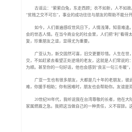
古谣云：“萦萦白兔，东走西顾；衣不如新，人不如
“贫贱之交不可忘”，事业的成功往往与朋友的帮助不能分
如今，人们普遍感叹世风日下，人情浅薄，知音难逢
会的世态人情。在当今商业化的社会里，人们把“利”看得
复，珍重朋友之谊，显得尤为重要。
广亚认为，新交固然可喜，旧交更要珍惜。人生在世
交，不如赶紧去看望正处逆境的老友，这就是人们常说的：
为顺。甚至你的一句好话，他也会感到“良言一句三冬暖”
广亚一生也有很多朋友，大都是几十年的老朋友，彼
难，你援手相助；你有困难时，朋友也会帮助你。友谊是
20
世纪
90
年代，我听说我在台湾尊敬的长者，他在大
家属燃眉之急。我把这当做自己的一种责任，义不容辞。