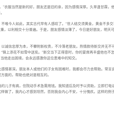
故。”衣服当然是新的好，朋友还是旧的亲，因为感情深厚。久旱逢甘霖，
开。
。不唯今人如此，其实古代早有人感叹了。“世人结交须黄金，黄金不多交
太重，以利相交十分普遍。于是，朋友感情淡薄了，今日是好朋友，明天
，以诚信忠厚为本，不攀附新权贵，不冷落老朋友。热情款待新交并无不
“锦上添花不如雪中送炭。”新交当下正得意时，你的宴席再丰盛他也不
，当他走出困境，会永远感激你这位患难中的知交。
此感情甚深。朋友本人或他们的子女有困难时，我都会尽力去帮助。常言
双方面的，帮助也绝对是相互的。
陆的儿子有病，住院动手术急需用钱。我知道后及时予以资助，立即打电
这样做了，我内心才感到坦然，否则我会内心不安，十分愧疚。这样的例