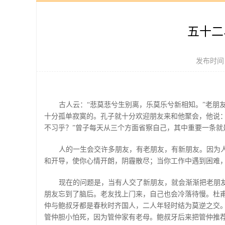
五十二
发布时间：
古人云：“悲莫悲兮生别离，乐莫乐兮新相知。”老
十分孤单寂寞的。孔子就十分欢迎朋友来和他聚会，他说：
不习乎？”曾子每天从三个方面省察自己，其中重要一条就
人的一生会交许多朋友，有老朋友，有新朋友。因为
和开导，使你心情开朗，阴霾散尽；当你工作中遇到困难
现在的问题是，当有人交了新朋友，就会渐渐把老朋
朋友忘到了脑后。老友找上门来，自己也会冷落待慢。杜甫
仲与鲍叔牙都是春秋时齐国人，二人年轻时结为莫逆之交
管仲胆小怕死，因为管仲家有老母。鲍叔牙后来把管仲推荐