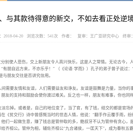
、与其款待得意的新交，不如去看正处逆
2018-04-20 浏览次数：
541
次 作者： 复审：王广亚研究中心 终审
朋友分别使人悲伤，交上新朋友令人高兴快乐，这是人之常情。无论古今，
“有朋自远方来，不亦乐乎！” （《论语·学而》）孔子的弟子曾子说过
是与朋友交往是否讲究信用。
人间需要友情和友谊，人们需要益友和诤友。友谊是鼓舞是力量，当你的
，朋友的支持和鼓励会使你渡过难关。反之也一样，朋友有难事，你也同
友淡忘掉。或者是，自己的地位变了，当了官，有了钱，结交的都是官场
在《贫交行》诗中曾感慨当时的世态人情，他说：“翻手作云覆手雨，纷
。他们一起做生意，赚了钱总是管仲取的多，鲍叔牙不认为管仲有贪心，
给齐桓公。管仲为相，辅佐齐桓公“九合诸侯，一匡天下”，成为春秋五霸