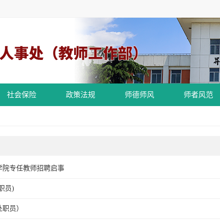
社会保险
政策法规
师德师风
师者风范
学院专任教师招聘启事
职员)
处职员）