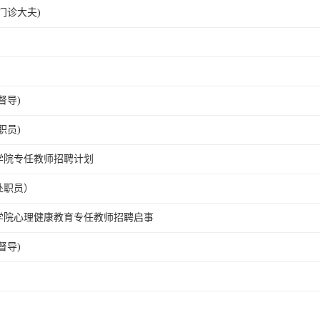
门诊大夫)
）
督导)
职员)
学院专任教师招聘计划
处职员）
学院心理健康教育专任教师招聘启事
督导)