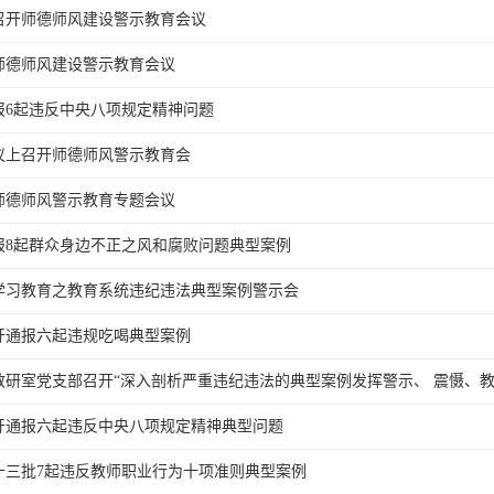
召开师德师风建设警示教育会议
师德师风建设警示教育会议
报6起违反中央八项规定精神问题
议上召开师德师风警示教育会
师德师风警示教育专题会议
报8起群众身边不正之风和腐败问题典型案例
学习教育之教育系统违纪违法典型案例警示会
开通报六起违规吃喝典型案例
研室党支部召开“深入剖析严重违纪违法的典型案例发挥警示、 震慑、教育
开通报六起违反中央八项规定精神典型问题
十三批7起违反教师职业行为十项准则典型案例