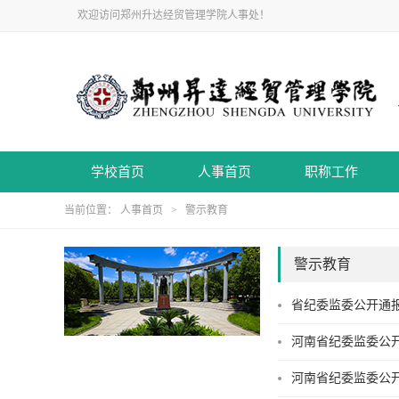
欢迎访问郑州升达经贸管理学院人事处！
学校首页
人事首页
职称工作
当前位置：
人事首页
>
警示教育
警示教育
省纪委监委公开通
河南省纪委监委公
河南省纪委监委公