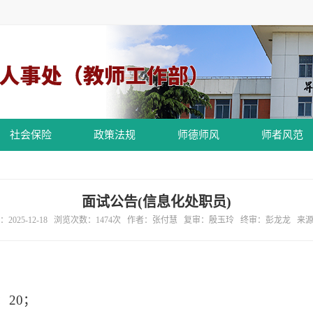
社会保险
政策法规
师德师风
师者风范
面试公告(信息化处职员)
2025-12-18 浏览次数：
1474
次 作者：张付慧 复审：殷玉玲 终审：彭龙龙 来
：20；