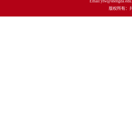
Email:ytw@shengda.edu.
         版